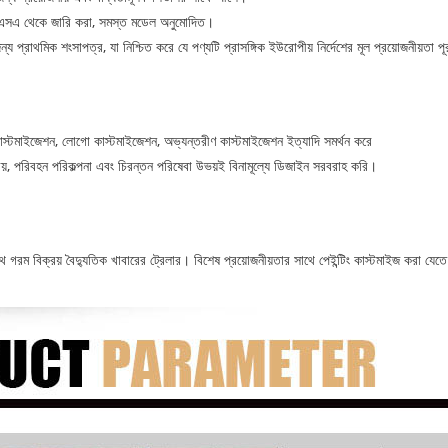
চটিএসএ থেকে জারি করা, সমস্ত মডেল অনুমোদিত।
্য প্রাথমিক শংসাপত্র, যা নিশ্চিত করে যে পণ্যটি প্রাসঙ্গিক ইউরোপীয় নির্দেশের মূল প্রয়োজনীয়তা 
 কাস্টমাইজেশন, লোগো কাস্টমাইজেশন, অভ্যন্তরীণ কাস্টমাইজেশন ইত্যাদি সমর্থন করে
রয়, পরিবহন পরিকল্পনা এবং চিরন্তন পরিষেবা উভয়ই বিনামূল্যে ডিজাইন সরবরাহ করি।
গরম বিক্রয় বৈদ্যুতিক খাবারের ট্রেলার। বিশেষ প্রয়োজনীয়তার সাথে পেইন্টিং কাস্টমাইজ করা যেতে
।