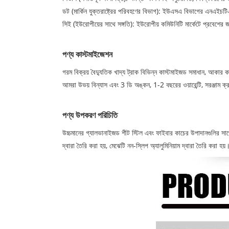
ডট (মার্কিন যুক্তরাষ্ট্রের পরিবহণের বিভাগ): ইউএসএ বিভাগের এনএই
সিই (ইউরোপীয়ের সাথে সঙ্গতি): ইউরোপীয় কমিউনিটি মার্কেটে প্রবেশের জন
পণ্য কাস্টমাইজেশন
গরম বিক্রয় বৈদ্যুতিক খাদ্য ট্রাক বিভিন্ন কাস্টমাইজড সমাধান, আকার
আমরা উভয় বিন্যাস এবং 3 ডি অঙ্কন, 1-2 বছরের ওয়ারেন্টি, সরঞ্জাম ক্
পণ্য উপকরণ পরিচিতি
উচ্চমানের গ্যালভানাইজড শীট স্টিল এবং ফাইবার কাচের উপাদানগুলির সাথে 
দ্বারা তৈরি করা হয়, মেঝেটি নন-স্লিপ অ্যালুমিনিয়াম দ্বারা তৈরি করা হয়