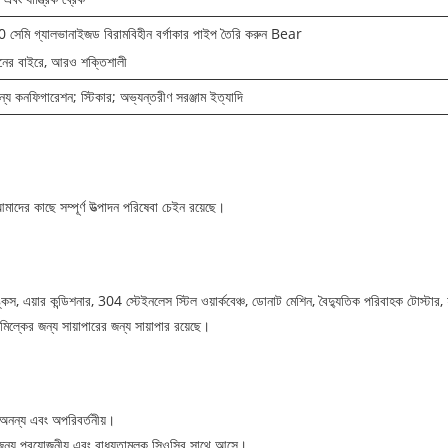
 সেমি গ্যালভানাইজড বিরামবিহীন বর্গাকার পাইপ তৈরি করুন Bear
ের বাইরে, আরও শক্তিশালী
ন্য কনফিগারেশন; স্টিকার; অভ্যন্তরীণ সরঞ্জাম ইত্যাদি
দের কাছে সম্পূর্ণ উত্পাদন পরিষেবা চেইন রয়েছে।
্ড সিঙ্কস, এয়ার কন্ডিশনার, 304 স্টেইনলেস স্টিল ওয়ার্কবেঞ্চ, ডোনাট মেশিন, বৈদ্যুতিক পরিবাহক টোস্টা
 মিল্কের জন্য সায়াপারের জন্য সায়াপার রয়েছে।
অনন্য এবং অপরিবর্তনীয়।
 জন্য প্রয়োজনীয় এবং বাধ্যতামূলক সিওসির সাথে আসে।