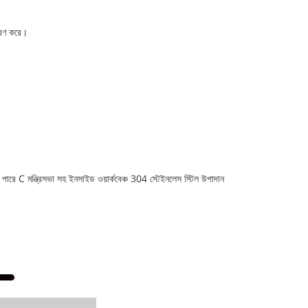
পূরণ করে।
 পারে C মন্ত্রিসভা সহ ইনসাইড ওয়ার্কবেঞ্চ 304 স্টেইনলেস স্টিল উপাদান