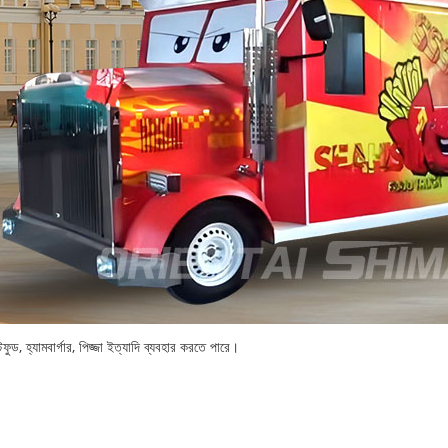
টফুড, হ্যামবার্গার, পিজ্জা ইত্যাদি ব্যবহার করতে পারে।