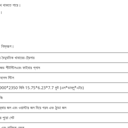
াথে থাকতে পারে।
ে।
ি নিম্নরূপ।
় বৈদ্যুতিক খাবারের ট্রেলার
ইজড শীটস্টিল
এবং ফাইবার গ্লাস
নলেস স্টিল
00*2350 মিমি 15.75*6.23*7.7 ফুট (এল*ডাব্লু*এইচ)
জি
ষ্কার জল এবং ওয়াস্টার জল দিয়ে গরম এবং ঠান্ডা জল
 পুরো সেট
ক এবং যান্ত্রিক ব্রেক