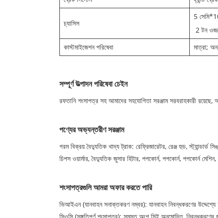
5 সেমি*10
চ্যাসিস
2 টন ওজন
কাস্টমাইজেশন পরিষেবা
মাত্রা; অন
সম্পূর্ণ উত্পাদন পরিষেবা চেইন
রফতানি শংসাপত্র সহ আমাদের সহযোগিতা সরঞ্জাম সরবরাহকারী রয়েছে, আমা
পণ্যের অভ্যন্তরীণ সরঞ্জাম
গরম বিক্রয় বৈদ্যুতিক খাদ্য ট্রাক: রেফ্রিজারেটর, রেঞ্জ হুড, স্ট্যান্ডার
চিপস ওয়ার্মার, বৈদ্যুতিক জুসার হিটার, পপকোর্ন, পপকোর্ন, পপকোর্ন মেশিন,
শংসাপত্রগুলি আমরা অফার করতে পারি
ভিআইএন (যানবাহন সনাক্তকরণ নম্বর): যানবাহন নিবন্ধকরণের উদ্দেশ্যে 
সিওসি (সঙ্গতিপূর্ণ শংসাপত্র): সমস্ত অংশ সিই অনুমোদিত, নিবন্ধকরণের