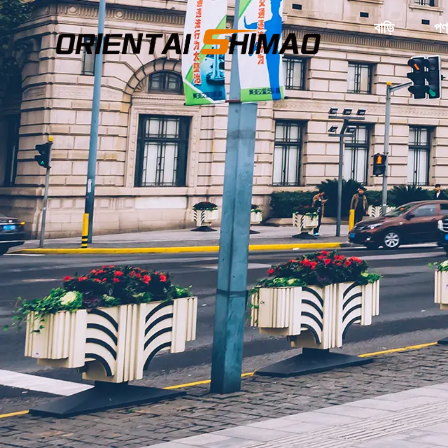
বাড়ি
পণ