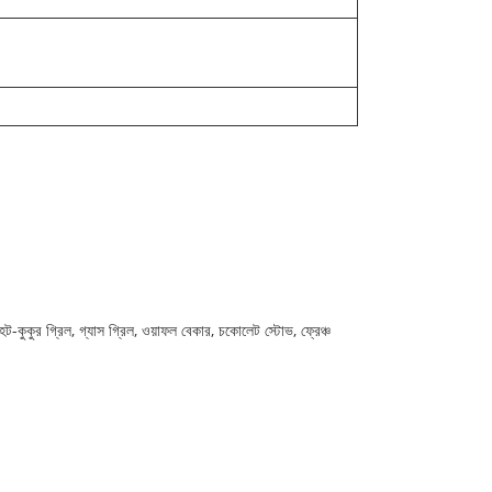
র, হট-কুকুর গ্রিল, গ্যাস গ্রিল, ওয়াফল বেকার, চকোলেট স্টোভ, ফ্রেঞ্চ