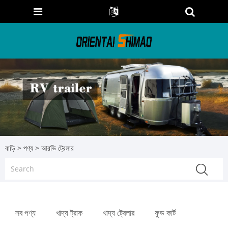
বাড়ি
>
পণ্য
> আরভি ট্রেলার
সব পণ্য
খাদ্য ট্রাক
খাদ্য ট্রেলার
ফুড কার্ট