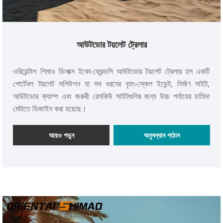
আউটডোর টয়লেট ট্রেলার
ওরিয়েন্টাল শিমাও ডিলাক্স ইকো-ফ্রেন্ডলি আউটডোর টয়লেট ট্রেলার হল একটি
পোর্টেবল টয়লেট সলিউশন যা সব ধরনের বৃহৎ-স্কেল ইভেন্ট, নির্মাণ সাইট,
আউটডোর ক্যাম্প এবং জরুরী রেসকিউ সাইটগুলির জন্য উচ্চ পর্যায়ের চাহিদা
মেটাতে ডিজাইন করা হয়েছে।
আরও পড়ুন
অনুসন্ধান পাঠান