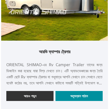
আরভি ক্যাম্পার ট্রেলার
ORIENTAL SHIMAO-এর Rv Camper Trailer তাদের জন্য
ডিজাইন করা হয়েছে যারা বিশ্ব দেখতে চান। এটি অ্যাডভেঞ্চারের জন্য তৈরি
একটি ছোট Rv ক্যাম্পার ট্রেলার যা শুধুমাত্র আপনি যেখানে চান সেখানে যেতে
যথেষ্ট কঠোর নয়, তবে আপনি সেখানে কাটানো সময়টি সত্যিই উপভোগ করার
জন্য যথেষ্ট আরামদায়ক। প্রথম তাজা তুষার উপর স্কি. জঙ্গলের গভীরে এক
সপ্তাহ মাউন্টেন বাইক। আপনার ব্যাগ প্যাক করুন এবং আপনি যেখানে যেতে চান
আরও পড়ুন
অনুসন্ধান পাঠান
সেখানে যান!