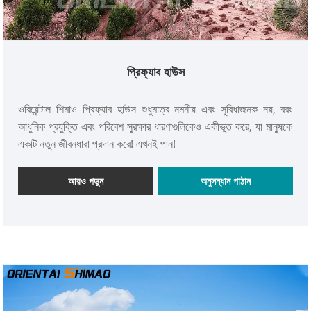
প্রিফ্যাব হাউস
ওরিয়েন্টাল শিমাও প্রিফ্যাব হাউস শুধুমাত্র নমনীয় এবং সুবিধাজনক নয়, বরং
আধুনিক প্রযুক্তি এবং পরিবেশ সুরক্ষার ধারণাগুলিকেও একীভূত করে, যা মানুষকে
একটি নতুন জীবনধারা প্রদান করে! এখনই পান!
আরও পড়ুন
অনুসন্ধান পাঠান