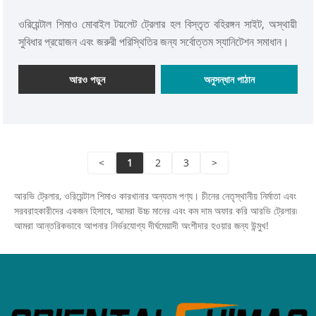
ওরিয়েন্টাল শিমাও মোবাইল টয়লেট ট্রেলার হল বিস্তৃত বহিরঙ্গন সাইট, অস্থায়ী
সুবিধার প্রয়োজন এবং জরুরী পরিস্থিতির জন্য সর্বোত্তম স্যানিটেশন সমাধান।
আরও পড়ুন
অনুসন্ধান পাঠান
<
1
2
3
>
আরভি ট্রেলার, ওরিয়েন্টাল শিমাও কারখানার অন্যতম পণ্য। চীনের নেতৃস্থানীয় নির্মাতা এবং
সরবরাহকারীদের একজন হিসাবে, আমরা উচ্চ মানের এবং কম দাম অফার করি আরভি ট্রেলার৷
আমরা আন্তরিকভাবে আপনার নির্ভরযোগ্য দীর্ঘমেয়াদী অংশীদার হওয়ার জন্য উন্মুখ!