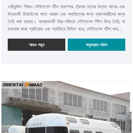
ওরিয়েন্টাল শিমাও স্টেইনলেস স্টীল ক্যাম্পার ট্রেলার তাদের উন্নত মানের এবং
উদ্ভাবনী ডিজাইনের সাথে আরাম এবং স্থায়িত্বের জন্য ভ্রমণকারীদের জন্য
তৈরি করা হয়েছে। ক্যারাভানটি উচ্চ-শক্তির স্টেইনলেস স্টিল দিয়ে তৈরি, যা
চমৎকার জারা প্রতিরোধ এবং স্থায়িত্ব নিশ্চিত করে, স্টেইনলেস স্টীল ক্যাম্পার
ট্রেলারকে সব ধরনের কঠোর পরিবেশের জন্য উপযুক্ত করে তোলে। এখন এটা
পান!
আরও পড়ুন
অনুসন্ধান পাঠান