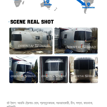
হট ট্যাগ: আরভি ট্রেলার হোম, প্রস্তুতকারক, সরবরাহকারী, চীন, সস্তা, কারখানা,
পাইকারি