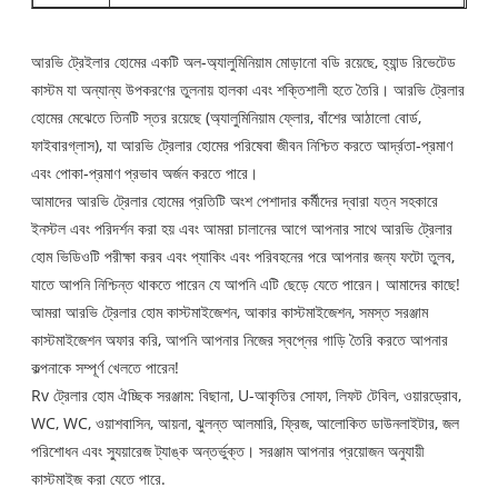
আরভি ট্রেইলার হোমের একটি অল-অ্যালুমিনিয়াম মোড়ানো বডি রয়েছে, হ্যান্ড রিভেটেড
কাস্টম যা অন্যান্য উপকরণের তুলনায় হালকা এবং শক্তিশালী হতে তৈরি। আরভি ট্রেলার
হোমের মেঝেতে তিনটি স্তর রয়েছে (অ্যালুমিনিয়াম ফ্লোর, বাঁশের আঠালো বোর্ড,
ফাইবারগ্লাস), যা আরভি ট্রেলার হোমের পরিষেবা জীবন নিশ্চিত করতে আর্দ্রতা-প্রমাণ
এবং পোকা-প্রমাণ প্রভাব অর্জন করতে পারে।
আমাদের আরভি ট্রেলার হোমের প্রতিটি অংশ পেশাদার কর্মীদের দ্বারা যত্ন সহকারে
ইনস্টল এবং পরিদর্শন করা হয় এবং আমরা চালানের আগে আপনার সাথে আরভি ট্রেলার
হোম ভিডিওটি পরীক্ষা করব এবং প্যাকিং এবং পরিবহনের পরে আপনার জন্য ফটো তুলব,
যাতে আপনি নিশ্চিন্ত থাকতে পারেন যে আপনি এটি ছেড়ে যেতে পারেন। আমাদের কাছে!
আমরা আরভি ট্রেলার হোম কাস্টমাইজেশন, আকার কাস্টমাইজেশন, সমস্ত সরঞ্জাম
কাস্টমাইজেশন অফার করি, আপনি আপনার নিজের স্বপ্নের গাড়ি তৈরি করতে আপনার
কল্পনাকে সম্পূর্ণ খেলতে পারেন!
Rv ট্রেলার হোম ঐচ্ছিক সরঞ্জাম: বিছানা, U-আকৃতির সোফা, লিফট টেবিল, ওয়ারড্রোব,
WC, WC, ওয়াশবাসিন, আয়না, ঝুলন্ত আলমারি, ফ্রিজ, আলোকিত ডাউনলাইটার, জল
পরিশোধন এবং স্যুয়ারেজ ট্যাঙ্ক অন্তর্ভুক্ত। সরঞ্জাম আপনার প্রয়োজন অনুযায়ী
কাস্টমাইজ করা যেতে পারে.