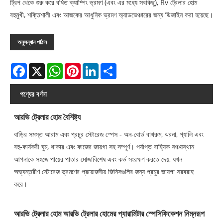
ট্রিপ থেকে শুরু করে বর্ধিত ক্যাম্পিং ভ্রমণ (এবং এর মধ্যে সবকিছু), Rv ট্রেলার হোম
বহুমুখী, শক্তিশালী এবং আজকের আধুনিক ভ্রমণ অ্যাডভেঞ্চারের জন্য ডিজাইন করা হয়েছে।
অনুসন্ধান পাঠান
Facebook
X
WhatsApp
Pinterest
LinkedIn
Share
পণ্যের বর্ণনা
আরভি ট্রেলার হোম বৈশিষ্ট্য
বাড়ির সমস্ত আরাম এবং প্রচুর স্টোরেজ স্পেস - অন-বোর্ড বাথরুম, ঝরনা, গ্যালি এবং
বহু-কার্যকরী ঘুম, থাকার এবং কাজের জায়গা সহ সম্পূর্ণ। পর্যাপ্ত বাহ্যিক সঞ্চয়স্থান
আপনাকে সহজে পায়ের পাতার মোজাবিশেষ এবং কর্ড সংরক্ষণ করতে দেয়, যখন
অভ্যন্তরীণ স্টোরেজ ভ্রমণের প্রয়োজনীয় জিনিসগুলির জন্য প্রচুর জায়গা সরবরাহ
করে।
আরভি ট্রেলার হোম আরভি ট্রেলার হোমের প্যারামিটার স্পেসিফিকেশন নিম্নরূপ