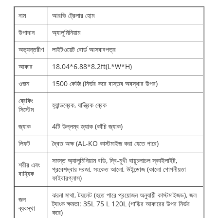
নাম
আরভি ট্রেলার হোম
উপাদান
অ্যালুমিনিয়াম
অভ্যন্তরীণ
লাইটওয়েট বোর্ড আসবাবপত্র
আকার
18.04*6.88*8.2ft(L*W*H)
ওজন
1500 কেজি (নির্ভর করে বাস্তব অবস্থার উপর)
ব্রেকিং
হ্যান্ডব্রেক, যান্ত্রিক ব্রেক
সিস্টেম
জ্যাক
4টি উল্লম্ব জ্যাক (কাঁচি জ্যাক)
লিফট
দ্বৈত অক্ষ (AL-KO কাস্টমাইজ করা যেতে পারে)
সমস্ত অ্যালুমিনিয়াম বডি, দ্বি-মুখী বায়ুচলাচল স্কাইলাইট,
শরীর এবং
প্রবেশদ্বার দরজা, সংকেত আলো, উইন্ডোজ (কালো গোপনীয়তা
বাহ্যিক
ফাইবারগ্লাস)
ঝরনা মাথা, টয়লেট (হতে পারে প্রয়োজন অনুযায়ী কাস্টমাইজড), জল
জল
ট্যাংক ক্ষমতা: 35L 75 L 120L (গাড়ির আকারের উপর নির্ভর
ব্যবস্থা
করে)