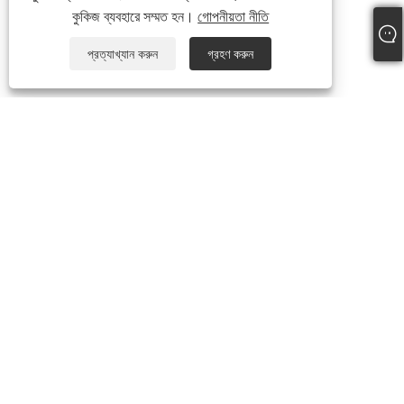
কুকিজ ব্যবহারে সম্মত হন।
গোপনীয়তা নীতি
প্রত্যাখ্যান করুন
গ্রহণ করুন
+86-18306483516
jack@qdshimaogroup.com
কপিরাইট © 2023 Qingdao Oriental Shimao Import and Export Co.,