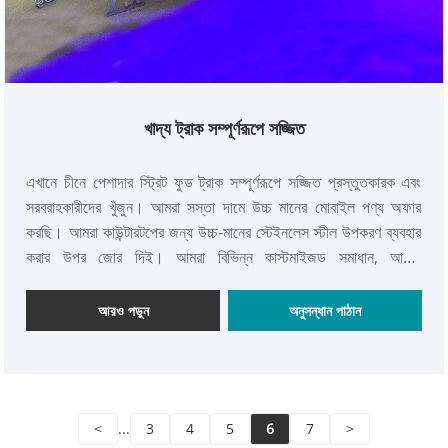
খাদ্য ট্রাক সম্পূর্ণরূপে সজ্জিত
এখানে চীনে পেশাদার স্ট্রিট ফুড ট্রাক সম্পূর্ণরূপে সজ্জিত প্রস্তুতকারক এবং
সরবরাহকারীদের খুঁজুন। আমরা সস্তা দামে উচ্চ মানের মোবাইল পণ্য অফার
করছি। আমরা কাউন্টারটপের জন্য উচ্চ-মানের স্টেইনলেস স্টীল উপকরণ ব্যবহার
করার উপর জোর দিই। আমরা বিভিন্ন কাস্টমাইজড সমাধান, আকার
কাস্টমাইজেশন, রঙ কাস্টমাইজেশন, লোগো কাস্টমাইজেশন, অভ্যন্তরীণ
কাস্টমাইজেশন ইত্যাদি সমর্থন করি। আমরা বিনামূল্যে 2D/3D অঙ্কন, 12
আরও পড়ুন
অনুসন্ধান পাঠান
মাসের ওয়ারেন্টি, সরঞ্জাম ক্রয়, পরিবহন পরিকল্পনা এবং চিরন্তন পরিষেবা প্রদান
করি। আমাদের ট্রেলারগুলি স্থায়ীভাবে তৈরি করা হয়েছে এবং একটি সফল ফুড
ট্রাক ব্যবসা চালানোর জন্য আপনার প্রয়োজনীয় সমস্ত বৈশিষ্ট্যের সাথে সজ্জিত।
<
...
3
4
5
6
7
>