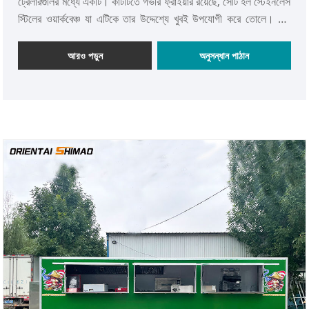
ট্রেলারগুলির মধ্যে একটি। কার্টটিতে গভীর ফ্রাইয়ার রয়েছে, সেটি হল স্টেইনলেস
স্টিলের ওয়ার্কবেঞ্চ যা এটিকে তার উদ্দেশ্যে খুবই উপযোগী করে তোলে। এটি
স্বাস্থ্য বিভাগের নিয়ম মেনে চলে। একটি কঠিন প্রধান ফ্রেম থেকে নির্মিত, একটি
ট্রেলারে মাউন্ট করা এবং স্টেইনলেস স্টিলে সমাপ্ত৷ অভ্যন্তরীণ কাঠামো আপনার
আরও পড়ুন
অনুসন্ধান পাঠান
প্রয়োজনের উপর ভিত্তি করে হতে পারে, এবং ডিজাইনার আপনাকে পেশাদার
দিকনির্দেশনা দেবে এবং আপনার জন্য একটি যুক্তিসঙ্গত পরিকল্পনা ডিজাইন
করবে। আপনার যদি আরও ভাল ধারণা থাকে, আপনি আপনার ধারণা আনতে পারেন
এবং আমাদের প্রকৌশলীদের আপনার জন্য একটি অনন্য ডাইনিং কার তৈরি করতে
দিতে পারেন।