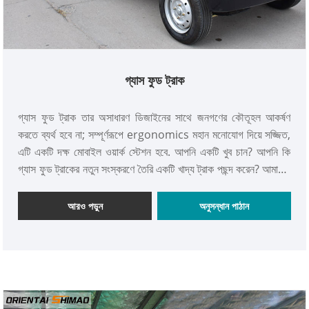
গ্যাস ফুড ট্রাক
গ্যাস ফুড ট্রাক তার অসাধারণ ডিজাইনের সাথে জনগণের কৌতূহল আকর্ষণ
করতে ব্যর্থ হবে না; সম্পূর্ণরূপে ergonomics মহান মনোযোগ দিয়ে সজ্জিত,
এটি একটি দক্ষ মোবাইল ওয়ার্ক স্টেশন হবে. আপনি একটি খুব চান? আপনি কি
গ্যাস ফুড ট্রাকের নতুন সংস্করণে তৈরি একটি খাদ্য ট্রাক পছন্দ করেন? আমাদের
কল করুন এবং প্রকল্পের সম্ভাব্যতা একসাথে মূল্যায়ন করুন। কমপ্যাক্টনেস
একজনকে জ্বালানী খরচ কমাতে এবং সম্পূর্ণ চার্জে দীর্ঘ দূরত্ব ভ্রমণ করতে দেয়।
আরও পড়ুন
অনুসন্ধান পাঠান
সেটআপটি স্থানগুলিকে অপ্টিমাইজ করে যাতে আপনি আরও ভালভাবে কাজ করতে
এবং বেশি পরিমাণে পণ্য সঞ্চয় করতে পারেন৷