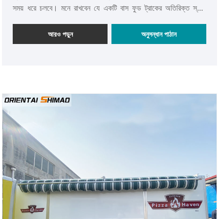
সময় ধরে চলবে। মনে রাখবেন যে একটি বাস ফুড ট্রাকের অতিরিক্ত স্থান
বিভিন্ন উপায়ে ব্যবহার করা যেতে পারে। কিছু মোবাইল ফুড ট্রাক বিক্রেতা খাদ্য
আইটেমগুলির জন্য অতিরিক্ত স্টোরেজ স্পেস ব্যবহার করে। যখন অন্যরা আসন
আরও পড়ুন
অনুসন্ধান পাঠান
এবং টেবিল ইনস্টল করে যাতে গ্রাহকরা ইউনিটের ভিতরে খাবার উপভোগ করতে
পারে। অন্যান্য ধরণের যানবাহনের তুলনায় বাস ফুড ট্রাক কেনা বা অর্জন করা
বেশ সস্তা।