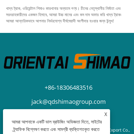
খাদ্য ট্রাক, ওরিয়েন্টাল শিমাও কারখানার অন্যতম পণ্য। চীনের নেতৃস্থানীয় নির্মাতা এবং
সরবরাহকারীদের একজন হিসাবে, আমরা উচ্চ মানের এবং কম দাম অফার করি খাদ্য ট্রাক৷
আমরা আন্তরিকভাবে আপনার নির্ভরযোগ্য দীর্ঘমেয়াদী অংশীদার হওয়ার জন্য উন্মুখ!
+86-18306483516
jack@qdshimaogroup.com
X
আমরা আপনাকে একটি ভাল ব্রাউজিং অভিজ্ঞতা দিতে, সাইটের
ট্র্যাফিক বিশ্লেষণ করতে এবং সামগ্রী ব্যক্তিগতকৃত করতে
কপিরাইট © 2023 Qingdao Oriental Shimao Import and Export Co.,