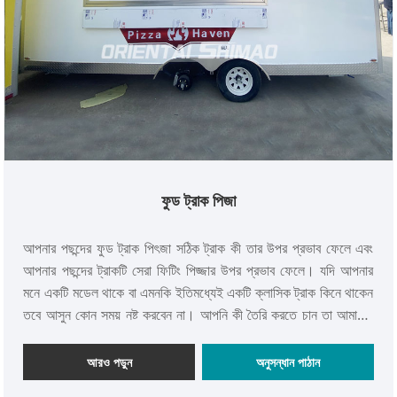
ফুড ট্রাক পিজা
আপনার পছন্দের ফুড ট্রাক পিৎজা সঠিক ট্রাক কী তার উপর প্রভাব ফেলে এবং
আপনার পছন্দের ট্রাকটি সেরা ফিটিং পিজ্জার উপর প্রভাব ফেলে। যদি আপনার
মনে একটি মডেল থাকে বা এমনকি ইতিমধ্যেই একটি ক্লাসিক ট্রাক কিনে থাকেন
তবে আসুন কোন সময় নষ্ট করবেন না। আপনি কী তৈরি করতে চান তা আমাদের
জানান এবং আমরা আপনার জন্য উদ্ধৃতি এবং ডিজাইন তৈরির কাজ করার অধিকার
পেতে পারি। এখনও পরামর্শ প্রয়োজন? যদিও আমরা তৈরি করা প্রতিটি পিৎজা
আরও পড়ুন
অনুসন্ধান পাঠান
ট্রাক একটি 100% কাস্টম ইউনিট শুধুমাত্র সেই নির্দিষ্ট গ্রাহকের জন্য তৈরি,