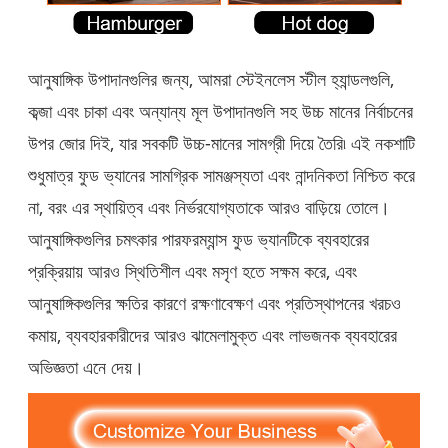
আনুষাঙ্গিক উপাদানগুলির জন্য, আমরা স্টেইনলেস স্টীল হ্যান্ডলগুলি,
কব্জা এবং চাকা এবং অন্যান্য মূল উপাদানগুলি সহ উচ্চ মানের নির্বাচনের
উপর জোর দিই, যার সবকটি উচ্চ-মানের সামগ্রী দিয়ে তৈরি৷ এই নকশাটি
শুধুমাত্র ফুড ভ্যানের সামগ্রিক সামঞ্জস্যতা এবং নান্দনিকতা নিশ্চিত করে
না, বরং এর স্থায়িত্ব এবং নির্ভরযোগ্যতাকে আরও বাড়িয়ে তোলে।
আনুষাঙ্গিকগুলির চমৎকার পারফরম্যান্স ফুড ভ্যানটিকে ব্যবহারের
প্রক্রিয়ায় আরও স্থিতিশীল এবং মসৃণ হতে সক্ষম করে, এবং
আনুষাঙ্গিকগুলির ক্ষতির কারণে রক্ষণাবেক্ষণ এবং প্রতিস্থাপনের খরচও
কমায়, ব্যবহারকারীদের আরও ঝামেলামুক্ত এবং লাভজনক ব্যবহারের
অভিজ্ঞতা এনে দেয়।