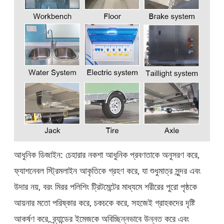
আধুনিক ডিজাইন: চেহারার নকশা আধুনিক প্রবণতাকে অনুসরণ করে,
ফ্যাশনেবল স্ট্রিমলাইন আকৃতিকে গ্রহণ করে, যা শুধুমাত্র সুন্দর এবং
উদার নয়, বরং মিরর পলিশিং ট্রিটমেন্টের মাধ্যমে শরীরের পুরো পৃষ্ঠকে
আয়নার মতো পরিষ্কার করে, চকচকে করে, সহজেই গ্রাহকদের দৃষ্টি
আকর্ষণ করে, ব্র্যান্ডের ইমেজকে অবিচ্ছিন্নভাবে উন্নত করে এবং