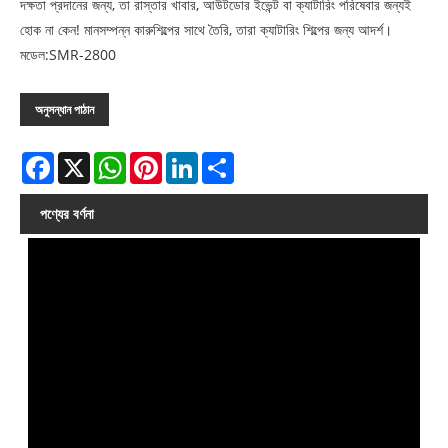
দক্ষতা প্রদানের জন্য, তা রাস্তার খাবার, আউটডোর ইভেন্ট বা ক্যাটারিং পরিষেবার জন্যই
হোক না কেন! মানসম্পন্ন কারুশিল্পের সাথে তৈরি, তারা ক্যাটারিং শিল্পের জন্য আদর্শ।
মডেল:SMR-2800
অনুসন্ধান পাঠান
Facebook
X
WhatsApp
Pinterest
LinkedIn
Share
পণ্যের বর্ণনা