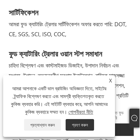
সার্টিফিকেশন
আমরা ফুড ক্যাটারিং ট্রেলার সার্টিফিকেশন অফার করতে পারি: DOT,
CE, SGS, SCI, ISO, COC,
ফুড ক্যাটারিং ট্রেলার ওয়ান স্টপ সমাধান
চাহিদা বিশ্লেষণ এবং কাস্টমাইজড ডিজাইন, উপাদান নির্বাচন এবং
সংগ্রহ, উত্পাদন, অভ্যন্তরীণ সরঞ্জাম ইনস্টলেশন, বাহ্যিক সাজসজ্জা
X
এবং সাইনেজ, পরীক্ষা এবং গুণমান নিয়ন্ত্রণ, বিতরণ এবং ইনস্টলেশন,
আমরা আপনাকে একটি ভাল ব্রাউজিং অভিজ্ঞতা দিতে, সাইটের
বিক্রয়োত্তর পরিষেবা এবং রক্ষণাবেক্ষণ থেকে শুরু করে, আমরা প্রতিটি
ট্র্যাফিক বিশ্লেষণ করতে এবং সামগ্রী ব্যক্তিগতকৃত করতে
কুকিজ ব্যবহার করি। এই সাইটটি ব্যবহার করে, আপনি আমাদের
পদক্ষেপে আপনার সাথে আছি।
কুকিজ ব্যবহারে সম্মত হন।
গোপনীয়তা নীতি
হট ট্যাগ: মোবাইল ক্যাটারিং ট্রেলার স্ট্রিট ফুড হট ডগ কার্ট সম্পূর্ণভাবে সজ্জিত ফুড
ট্রেলার ফুড ট্রাক, প্রস্তুতকারক, সরবরাহকারী, চীন, সস্তা, কারখানা, পাইকারি
প্রত্যাখ্যান করুন
গ্রহণ করুন
সম্পর্কিত বিভাগ