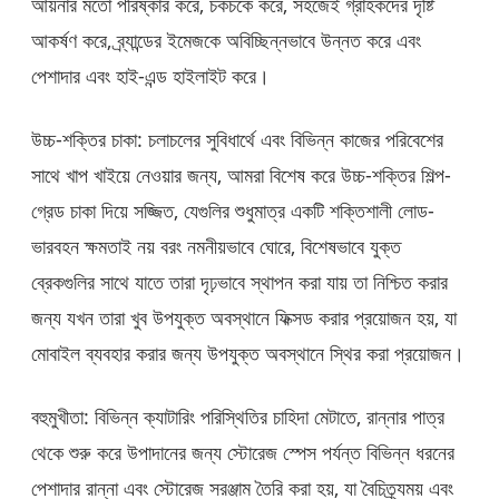
আয়নার মতো পরিষ্কার করে, চকচকে করে, সহজেই গ্রাহকদের দৃষ্টি
আকর্ষণ করে, ব্র্যান্ডের ইমেজকে অবিচ্ছিন্নভাবে উন্নত করে এবং
পেশাদার এবং হাই-এন্ড হাইলাইট করে।
উচ্চ-শক্তির চাকা: চলাচলের সুবিধার্থে এবং বিভিন্ন কাজের পরিবেশের
সাথে খাপ খাইয়ে নেওয়ার জন্য, আমরা বিশেষ করে উচ্চ-শক্তির শিল্প-
গ্রেড চাকা দিয়ে সজ্জিত, যেগুলির শুধুমাত্র একটি শক্তিশালী লোড-
ভারবহন ক্ষমতাই নয় বরং নমনীয়ভাবে ঘোরে, বিশেষভাবে যুক্ত
ব্রেকগুলির সাথে যাতে তারা দৃঢ়ভাবে স্থাপন করা যায় তা নিশ্চিত করার
জন্য যখন তারা খুব উপযুক্ত অবস্থানে ফিক্সড করার প্রয়োজন হয়, যা
মোবাইল ব্যবহার করার জন্য উপযুক্ত অবস্থানে স্থির করা প্রয়োজন।
বহুমুখীতা: বিভিন্ন ক্যাটারিং পরিস্থিতির চাহিদা মেটাতে, রান্নার পাত্র
থেকে শুরু করে উপাদানের জন্য স্টোরেজ স্পেস পর্যন্ত বিভিন্ন ধরনের
পেশাদার রান্না এবং স্টোরেজ সরঞ্জাম তৈরি করা হয়, যা বৈচিত্র্যময় এবং