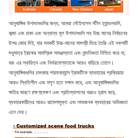
আনুষাঙ্গিক উপাদানগুলির জন্য, আমরা স্টেইনলেস স্টীল হ্যান্ডলগুলি,
কব্জা এবং চাকা এবং অন্যান্য মূল উপাদানগুলি সহ উচ্চ মানের নির্বাচনের
উপর জোর দিই, যার সবকটি উচ্চ-মানের সামগ্রী দিয়ে তৈরি৷ এই নকশাটি
শুধুমাত্র ট্রাকের সামগ্রিক সামঞ্জস্যতা এবং নান্দনিকতা নিশ্চিত করে না,
বরং এর স্থায়িত্ব এবং নির্ভরযোগ্যতাকে আরও বাড়িয়ে তোলে।
আনুষাঙ্গিকগুলির চমৎকার পারফরম্যান্স ট্রাকটিকে ব্যবহারের প্রক্রিয়ায়
আরও স্থিতিশীল এবং মসৃণ হতে সক্ষম করে, এবং আনুষাঙ্গিকগুলির
ক্ষতির কারণে রক্ষণাবেক্ষণ এবং প্রতিস্থাপনের খরচও হ্রাস করে,
ব্যবহারকারীদের আরও ঝামেলামুক্ত এবং লাভজনক ব্যবহারের অভিজ্ঞতা
এনে দেয়।