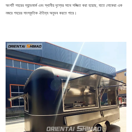
অংশটি শহরের ল্যান্ডমার্ক এবং স্থানীয় দৃশ্যের সাথে সজ্জিত করা হয়েছে, যাতে লোকেরা এক
নজরে শহরের সাংস্কৃতিক ঐতিহ্য অনুভব করতে পারে।