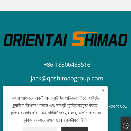
+86-18306483516
jack@qdshimaogroup.com
X
আমরা আপনাকে একটি ভাল ব্রাউজিং অভিজ্ঞতা দিতে, সাইটের
ট্র্যাফিক বিশ্লেষণ করতে এবং সামগ্রী ব্যক্তিগতকৃত করতে
কপিরাইট © 2023 Qingdao Oriental Shimao Import and Export Co.,
কুকিজ ব্যবহার করি। এই সাইটটি ব্যবহার করে, আপনি আমাদের
Ltd. - ফুড ট্রাক, ফুড ট্রেলার, ফুড কার্ট - সর্বস্বত্ব সংরক্ষিত৷
কুকিজ ব্যবহারে সম্মত হন।
গোপনীয়তা নীতি
Links
Sitemap
RSS
XML
গোপনীয়তা নীতি