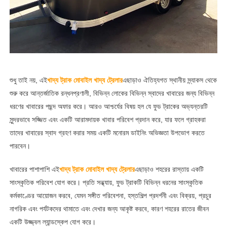
শুধু তাই নয়, এই
খাদ্য ট্রাক মোবাইল খাদ্য ট্রেলার
এছাড়াও ঐতিহ্যগত স্থানীয় স্ন্যাকস থেকে
শুরু করে আন্তর্জাতিক রন্ধনপ্রণালী, বিভিন্ন লোকের বিভিন্ন স্বাদের খাবারের জন্য বিভিন্ন
ধরণের খাবারের পছন্দ অফার করে। আরও আশ্চর্যের বিষয় হল যে ফুড ট্রাকের অভ্যন্তরটি
সুন্দরভাবে সজ্জিত এবং একটি আরামদায়ক খাবার পরিবেশ প্রদান করে, যার ফলে গ্রাহকরা
তাদের খাবারের স্বাদ গ্রহণ করার সময় একটি মনোরম ডাইনিং অভিজ্ঞতা উপভোগ করতে
পারবেন।
খাবারের পাশাপাশি এই
খাদ্য ট্রাক মোবাইল খাদ্য ট্রেলার
এছাড়াও শহরের রাস্তায় একটি
সাংস্কৃতিক পরিবেশ যোগ করে। প্রতি সন্ধ্যায়, ফুড ট্রাকটি বিভিন্ন ধরনের সাংস্কৃতিক
কর্মকাণ্ডের আয়োজন করবে, যেমন সঙ্গীত পরিবেশনা, হস্তশিল্প প্রদর্শনী এবং বিক্রয়, প্রচুর
নাগরিক এবং পর্যটকদের থামাতে এবং দেখার জন্য আকৃষ্ট করবে, কারণ শহরের রাতের জীবন
একটি উজ্জ্বল ল্যান্ডস্কেপ যোগ করে।