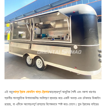
এই নতুন
খাদ্য ট্রাক মোবাইল খাদ্য ট্রেলার
আড়ম্বরপূর্ণ আধুনিক শৈলী এবং নকশা ধারণার
স্থানীয় সাংস্কৃতিক উপাদানগুলির সংমিশ্রণ ব্যবহার করে একটি অনন্য এবং চটকদার ডিজাইন
রয়েছে, যা এটিকে আলোড়নপূর্ণ রাস্তায় বিশেষভাবে স্পষ্ট করে তোলে। ফুড ট্রাকের বাইরের