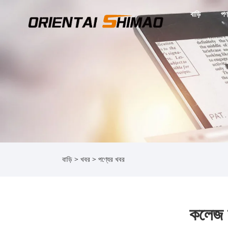
বাড়ি
পণ
বাড়ি
>
খবর
>
পণ্যের খবর
কলেজ ছ