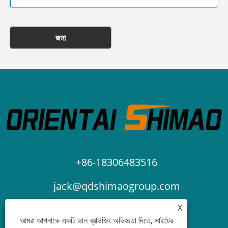
জমা
+86-18306483516
jack@qdshimaogroup.com
X
আমরা আপনাকে একটি ভাল ব্রাউজিং অভিজ্ঞতা দিতে, সাইটের