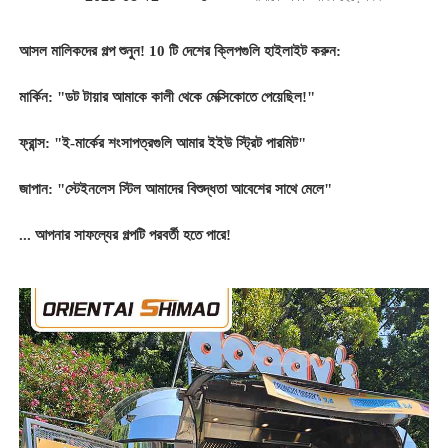
আসল মালিকদের গল্প শুনুন! 10 টি দেশের ক্লিপগুলি হাইলাইট করুন:
মার্কিন: "ডট টায়ার আমাকে কালী থেকে মেক্সিকোতে পেয়েছিল!"
ফ্রান্স: "ই-মার্কের শংসাপত্রগুলি আমার ইইউ স্ট্রিট পারমিট"
জাপান: "স্টেইনলেস স্টিল আমাদের বিশুদ্ধতা আবেশের সাথে মেলে"
... আপনার সাফল্যের গল্পটি পরবর্তী হতে পারে!