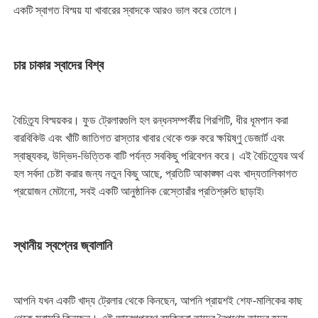
একটি স্বাগত বিস্ময় যা খাবারের স্বাদকে আরও ভাল করে তোলে।
চার চাকার স্বাদের বিশ্ব
বৈচিত্র্য বিস্ময়কর। ফুড ট্রেলারগুলি হল রন্ধনসম্পর্কীয় গিরগিটি, ধীর ধূমপান করা
বারবিকিউ এবং খাঁটি জাতিগত রাস্তার খাবার থেকে শুরু করে ক্ষয়িষ্ণু ডেজার্ট এবং
স্বাস্থ্যকর, উদ্ভিদ-ভিত্তিক বাটি পর্যন্ত সবকিছু পরিবেশন করে। এই বৈচিত্র্যের অর্থ
হল সর্বদা চেষ্টা করার জন্য নতুন কিছু আছে, প্রতিটি আকাঙ্ক্ষা এবং খাদ্যতালিকাগত
প্রয়োজন মেটানো, সবই একটি আনুষ্ঠানিক রেস্তোরাঁর প্রতিশ্রুতি ছাড়াই৷
স্থানীয় স্বপ্নের জ্বালানি
আপনি যখন একটি খাদ্য ট্রেলার থেকে কিনছেন, আপনি প্রায়শই শেফ-মালিকের কাছ
থেকে সরাসরি কিনছেন। এই আবেগপ্রবণ ব্যক্তিরা তাদের নৈপুণ্যে তাদের হৃদয়