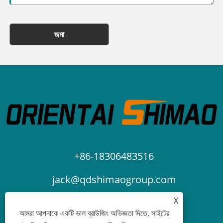
জমা
+86-18306483516
jack@qdshimaogroup.com
X
আমরা আপনাকে একটি ভাল ব্রাউজিং অভিজ্ঞতা দিতে, সাইটের